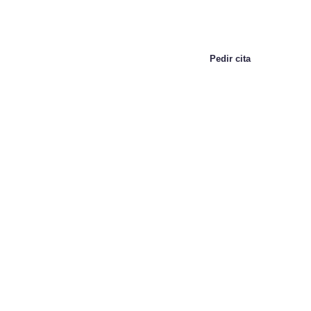
Promociones
Pedir cita
Ven a nuestras
ópticas de Murcia
Tres ópticas muy cerca de ti.