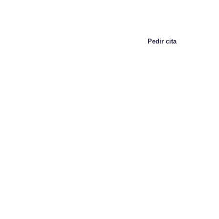
Promociones
Pedir cita
Óptica Oxford
Nuestros Servicios Ópticos en Torre Pacheco